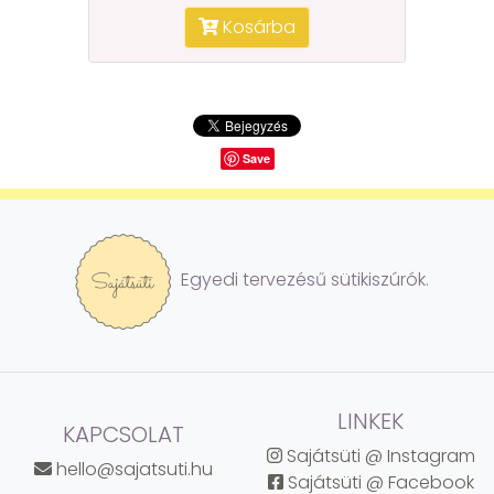
Kosárba
Save
Egyedi tervezésű sütikiszúrók.
LINKEK
KAPCSOLAT
Sajátsüti @ Instagram
hello@sajatsuti.hu
Sajátsüti @ Facebook