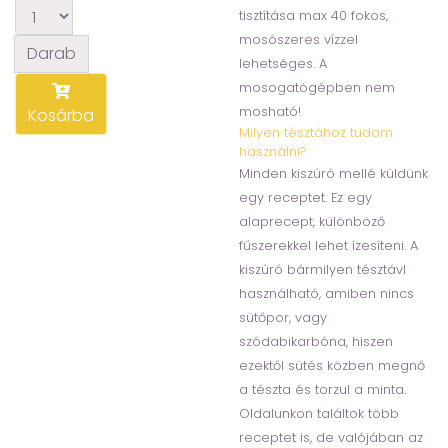
tisztítása max 40 fokos,
mosószeres vízzel
Darab
lehetséges. A
mosogatógépben nem
mosható!
Kosárba
Milyen tésztához tudom
használni?
Minden kiszúró mellé küldünk
egy receptet. Ez egy
alaprecept, különböző
fűszerekkel lehet ízesíteni. A
kiszúró bármilyen tésztávl
használható, amiben nincs
sütőpor, vagy
szódabikarbóna, hiszen
ezektől sütés közben megnő
a tészta és torzul a minta.
Oldalunkon találtok több
receptet is, de valójában az