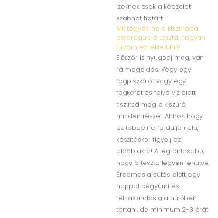
ízeknek csak a képzelet
szabhat határt.
Mit tegyek, ha a kiszúróba
beleragad a tészta, hogyan
tudom ezt elkerülni?
Először is nyugodj meg, van
rá megoldás. Végy egy
fogpiszkálót vagy egy
fogkefét és folyó víz alatt
tisztítsd meg a kiszúró
minden részét. Ahhoz, hogy
ez többé ne forduljon elő,
készítéskor figyelj az
alábbiakra! A legfontosabb,
hogy a tészta legyen lehűtve.
Érdemes a sütés előtt egy
nappal begyúrni és
felhasználásig a hűtőben
tartani, de minimum 2-3 órát