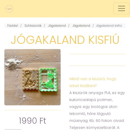
Főoldal
Sütikiszúrók
Jógakaland
Jógakaland
Jógakaland kisfiú
JÓGAKALAND KISFIÚ
Miből van a kiszúró, hogy
lehet tisztítani?
A kiszúrók anyaga PLA, ez egy
kukoricaalapú polimer,
vagyis egy biológiai úton
lebomló, hőre lágyuló
1990 Ft
műanyag. Kb. 60 fokon olvad.
Teljesen környezetbarát. A