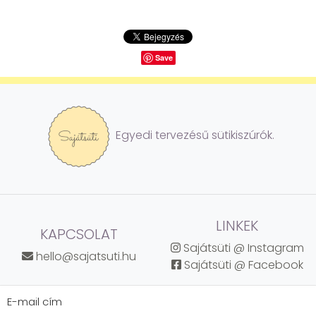
Save
Egyedi tervezésű sütikiszúrók.
LINKEK
KAPCSOLAT
Sajátsüti @ Instagram
hello@sajatsuti.hu
Sajátsüti @ Facebook