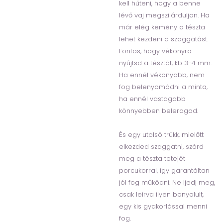
kell hűteni, hogy a benne
lévő vaj megszilárduljon. Ha
már elég kemény a tészta
lehet kezdeni a szaggatást.
Fontos, hogy vékonyra
nyújtsd a tésztát, kb 3-4 mm.
Ha ennél vékonyabb, nem
fog belenyomódni a minta,
ha ennél vastagabb
könnyebben beleragad.
És egy utolsó trükk, mielőtt
elkezded szaggatni, szórd
meg a tészta tetejét
porcukorral, így garantáltan
jól fog működni. Ne ijedj meg,
csak leírva ilyen bonyolult,
egy kis gyakorlással menni
fog.