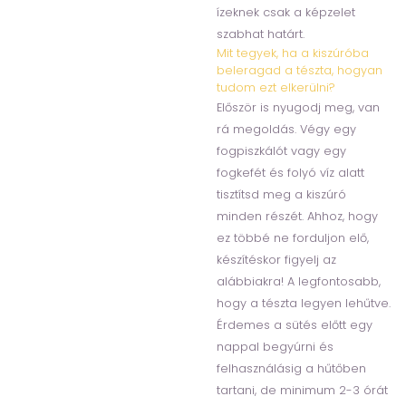
ízeknek csak a képzelet
szabhat határt.
Mit tegyek, ha a kiszúróba
beleragad a tészta, hogyan
tudom ezt elkerülni?
Először is nyugodj meg, van
rá megoldás. Végy egy
fogpiszkálót vagy egy
fogkefét és folyó víz alatt
tisztítsd meg a kiszúró
minden részét. Ahhoz, hogy
ez többé ne forduljon elő,
készítéskor figyelj az
alábbiakra! A legfontosabb,
hogy a tészta legyen lehűtve.
Érdemes a sütés előtt egy
nappal begyúrni és
felhasználásig a hűtőben
tartani, de minimum 2-3 órát