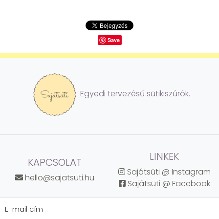
Save
Egyedi tervezésű sütikiszúrók.
LINKEK
KAPCSOLAT
Sajátsüti @ Instagram
hello@sajatsuti.hu
Sajátsüti @ Facebook