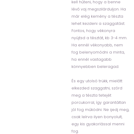
kell hűteni, hogy a benne
lévő vaj megszilárduljon. Ha
már elég kemény a tészta
lehet kezdeni a szaggatást.
Fontos, hogy vékonyra
nyújtsd a tésztát, kb 3-4 mm.
Ha ennél vékonyabb, nem
fog belenyomódni a minta,
ha ennél vastagabb
könnyebben beleragad.
És egy utolsó trükk, mielőtt
elkezded szaggatni, szórd
meg a tészta tetejét
porcukorral, így garantáltan
jól fog működni. Ne ijedj meg,
csak leírva ilyen bonyolult,
egy kis gyakorlással menni
fog.