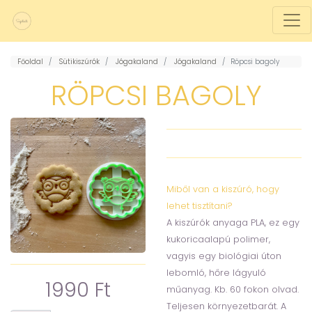
Főoldal
Sütikiszúrók
Jógakaland
Jógakaland
Röpcsi bagoly
RÖPCSI BAGOLY
Miből van a kiszúró, hogy
lehet tisztítani?
A kiszúrók anyaga PLA, ez egy
kukoricaalapú polimer,
vagyis egy biológiai úton
lebomló, hőre lágyuló
1990 Ft
műanyag. Kb. 60 fokon olvad.
Teljesen környezetbarát. A