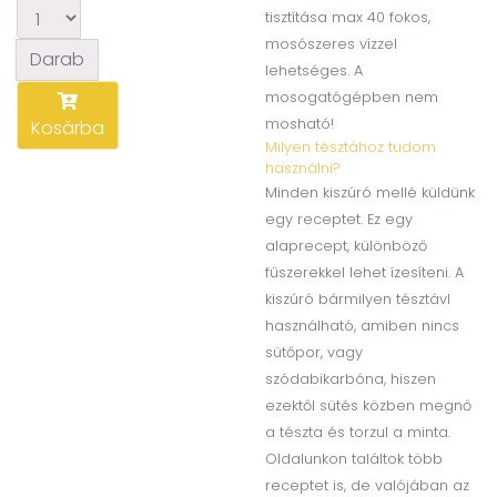
tisztítása max 40 fokos,
mosószeres vízzel
Darab
lehetséges. A
mosogatógépben nem
mosható!
Kosárba
Milyen tésztához tudom
használni?
Minden kiszúró mellé küldünk
egy receptet. Ez egy
alaprecept, különböző
fűszerekkel lehet ízesíteni. A
kiszúró bármilyen tésztávl
használható, amiben nincs
sütőpor, vagy
szódabikarbóna, hiszen
ezektől sütés közben megnő
a tészta és torzul a minta.
Oldalunkon találtok több
receptet is, de valójában az