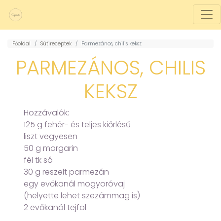
Főoldal
Sütireceptek
Parmezános, chilis keksz
PARMEZÁNOS, CHILIS
KEKSZ
Hozzávalók:
125 g fehér- és teljes kiőrlésű
liszt vegyesen
50 g margarin
fél tk só
30 g reszelt parmezán
egy evőkanál mogyoróvaj
(helyette lehet szezámmag is)
2 evőkanál tejföl