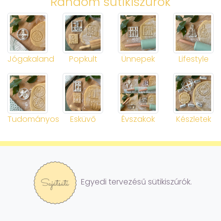
Random sütikiszúrók
Jógakaland
Popkult
Ünnepek
Lifestyle
Tudományos
Esküvő
Évszakok
Készletek
Egyedi tervezésű sütikiszúrók.