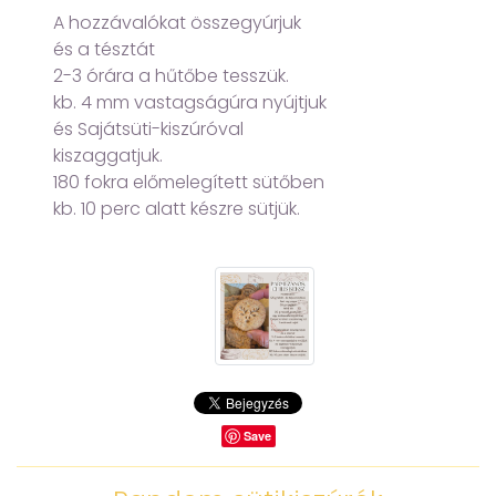
A hozzávalókat összegyúrjuk
és a tésztát
2-3 órára a hűtőbe tesszük.
kb. 4 mm vastagságúra nyújtjuk
és Sajátsüti-kiszúróval
kiszaggatjuk.
180 fokra előmelegített sütőben
kb. 10 perc alatt készre sütjük.
Save