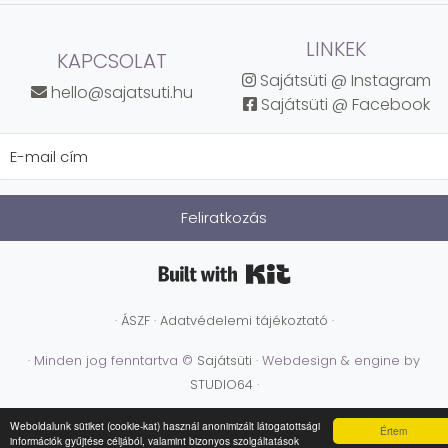
LINKEK
KAPCSOLAT
Sajátsüti @ Instagram
hello@sajatsuti.hu
Sajátsüti @ Facebook
Feliratkozás
Built with Kit
·
ÁSZF
·
Adatvédelemi tájékoztató
·
· Minden jog fenntartva ©
Sajátsüti
·
Webdesign & engine by
STUDIO64
·
Weboldalunk sütiket (cookie-kat) használ anonimizált látogatottsági
Értem
információk gyűjtése céljából, valamint bizonyos szolgáltatások